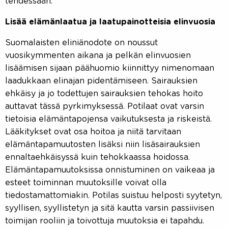
tehdessään.
Lisää elämänlaatua ja laatupainotteisia elinvuosia
Suomalaisten eliniänodote on noussut
vuosikymmenten aikana ja pelkän elinvuosien
lisäämisen sijaan päähuomio kiinnittyy nimenomaan
laadukkaan elinajan pidentämiseen. Sairauksien
ehkäisy ja jo todettujen sairauksien tehokas hoito
auttavat tässä pyrkimyksessä. Potilaat ovat varsin
tietoisia elämäntapojensa vaikutuksesta ja riskeistä.
Lääkitykset ovat osa hoitoa ja niitä tarvitaan
elämäntapamuutosten lisäksi niin lisäsairauksien
ennaltaehkäisyssä kuin tehokkaassa hoidossa.
Elämäntapamuutoksissa onnistuminen on vaikeaa ja
esteet toiminnan muutoksille voivat olla
tiedostamattomiakin. Potilas suistuu helposti syytetyn,
syyllisen, syyllistetyn ja sitä kautta varsin passiivisen
toimijan rooliin ja toivottuja muutoksia ei tapahdu.