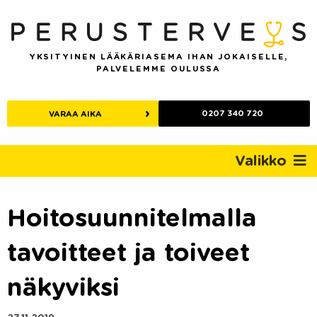
Skip
to
content
YKSITYINEN LÄÄKÄRIASEMA IHAN JOKAISELLE,
PALVELEMME OULUSSA
0207 340 720
VARAA AIKA
Valikko
Hoitosuunnitelmalla
tavoitteet ja toiveet
näkyviksi