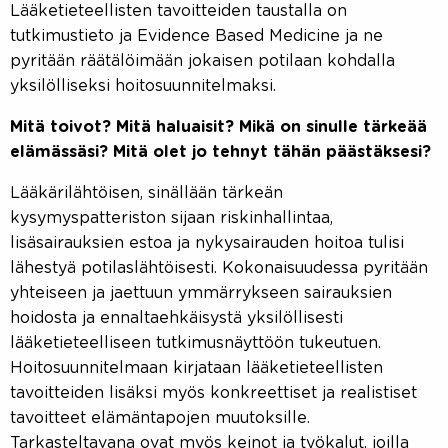
Lääketieteellisten tavoitteiden taustalla on
tutkimustieto ja Evidence Based Medicine ja ne
pyritään räätälöimään jokaisen potilaan kohdalla
yksilölliseksi hoitosuunnitelmaksi.
Mitä toivot? Mitä haluaisit? Mikä on sinulle tärkeää
elämässäsi? Mitä olet jo tehnyt tähän päästäksesi?
Lääkärilähtöisen, sinällään tärkeän
kysymyspatteriston sijaan riskinhallintaa,
lisäsairauksien estoa ja nykysairauden hoitoa tulisi
lähestyä potilaslähtöisesti. Kokonaisuudessa pyritään
yhteiseen ja jaettuun ymmärrykseen sairauksien
hoidosta ja ennaltaehkäisystä yksilöllisesti
lääketieteelliseen tutkimusnäyttöön tukeutuen.
Hoitosuunnitelmaan kirjataan lääketieteellisten
tavoitteiden lisäksi myös konkreettiset ja realistiset
tavoitteet elämäntapojen muutoksille.
Tarkasteltavana ovat myös keinot ja työkalut, joilla