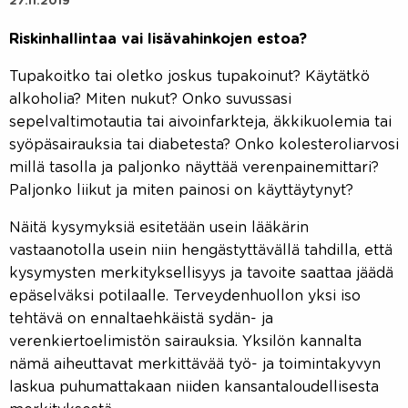
27.11.2019
Riskinhallintaa vai lisävahinkojen estoa?
Tupakoitko tai oletko joskus tupakoinut? Käytätkö
alkoholia? Miten nukut? Onko suvussasi
sepelvaltimotautia tai aivoinfarkteja, äkkikuolemia tai
syöpäsairauksia tai diabetesta? Onko kolesteroliarvosi
millä tasolla ja paljonko näyttää verenpainemittari?
Paljonko liikut ja miten painosi on käyttäytynyt?
Näitä kysymyksiä esitetään usein lääkärin
vastaanotolla usein niin hengästyttävällä tahdilla, että
kysymysten merkityksellisyys ja tavoite saattaa jäädä
epäselväksi potilaalle. Terveydenhuollon yksi iso
tehtävä on ennaltaehkäistä sydän- ja
verenkiertoelimistön sairauksia. Yksilön kannalta
nämä aiheuttavat merkittävää työ- ja toimintakyvyn
laskua puhumattakaan niiden kansantaloudellisesta