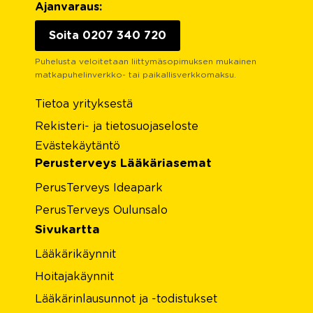
Ajanvaraus:
Soita 0207 340 720
Puhelusta veloitetaan liittymäsopimuksen mukainen
matkapuhelinverkko- tai paikallisverkkomaksu.
Tietoa yrityksestä
Rekisteri- ja tietosuojaseloste
Evästekäytäntö
Perusterveys Lääkäriasemat
PerusTerveys Ideapark
PerusTerveys Oulunsalo
Sivukartta
Lääkärikäynnit
Hoitajakäynnit
Lääkärinlausunnot ja -todistukset