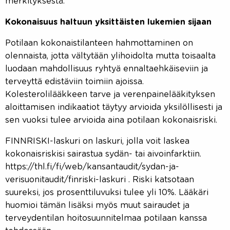
merkityksestä.
Kokonaisuus haltuun yksittäisten lukemien sijaan
Potilaan kokonaistilanteen hahmottaminen on
olennaista, jotta vältytään ylihoidolta mutta toisaalta
luodaan mahdollisuus ryhtyä ennaltaehkäiseviin ja
terveyttä edistäviin toimiin ajoissa.
Kolesterolilääkkeen tarve ja verenpainelääkityksen
aloittamisen indikaatiot täytyy arvioida yksilöllisesti ja
sen vuoksi tulee arvioida aina potilaan kokonaisriski.
FINNRISKI-laskuri on laskuri, jolla voit laskea
kokonaisriskisi sairastua sydän- tai aivoinfarktiin.
https://thl.fi/fi/web/kansantaudit/sydan-ja-
verisuonitaudit/finriski-laskuri . Riski katsotaan
suureksi, jos prosenttiluvuksi tulee yli 10%. Lääkäri
huomioi tämän lisäksi myös muut sairaudet ja
terveydentilan hoitosuunnitelmaa potilaan kanssa