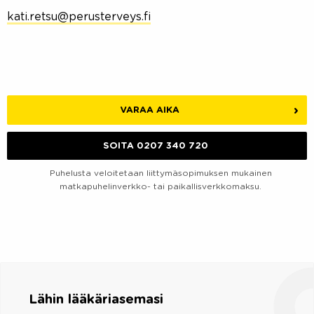
kati.retsu@perusterveys.fi
VARAA AIKA
SOITA 0207 340 720
Puhelusta veloitetaan liittymäsopimuksen mukainen
matkapuhelinverkko- tai paikallisverkkomaksu.
Lähin lääkäriasemasi