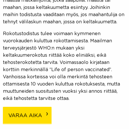
maassa matkailijoilta, jotka saapuvat maasta tai
maahan, jossa keltakuumetta esiintyy. Joihinkin
maihin todistusta vaaditaan myös, jos maahantulija on
tehnyt välilaskun maahan, jossa on keltakuumetta.
Rokotustodistus tulee voimaan kymmenen
vuorokauden kuluttua rokottamisesta. Maailman
terveysjärjestö WHO:n mukaan yksi
keltakuumerokotus riittää koko eliniäksi, eikä
tehosterokotetta tarvita. Voimassaolo kirjataan
korttiin merkinnällä “Life of person vaccinated”.
Vanhoissa korteissa voi olla merkintä tehosteen
ottamisesta 10 vuoden kuluttua rokotuksesta, mutta
muuttuneiden suositusten vuoksi yksi annos riittää,
eikä tehostetta tarvitse ottaa.
VARAA AIKA