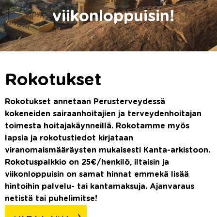
viikonloppuisin!
Rokotukset
Rokotukset annetaan Perusterveydessä
kokeneiden sairaanhoitajien ja terveydenhoitajan
toimesta hoitajakäynneillä. Rokotamme myös
lapsia ja rokotustiedot kirjataan
viranomaismääräysten mukaisesti Kanta-arkistoon.
Rokotuspalkkio on 25€/henkilö, iltaisin ja
viikonloppuisin on samat hinnat emmekä lisää
hintoihin palvelu- tai kantamaksuja. Ajanvaraus
netistä tai puhelimitse!