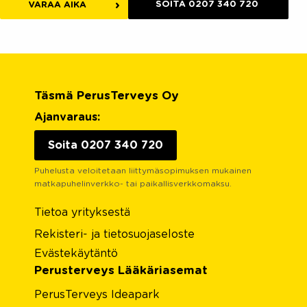
SOITA 0207 340 720
VARAA AIKA
Täsmä PerusTerveys Oy
Ajanvaraus:
Soita 0207 340 720
Puhelusta veloitetaan liittymäsopimuksen mukainen
matkapuhelinverkko- tai paikallisverkkomaksu.
Tietoa yrityksestä
Rekisteri- ja tietosuojaseloste
Evästekäytäntö
Perusterveys Lääkäriasemat
PerusTerveys Ideapark