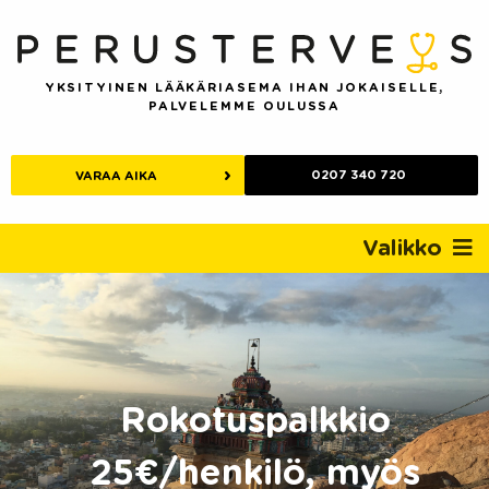
Skip
to
content
YKSITYINEN LÄÄKÄRIASEMA IHAN JOKAISELLE,
PALVELEMME OULUSSA
0207 340 720
VARAA AIKA
Valikko
Rokotuspalkkio
25€/henkilö, myös