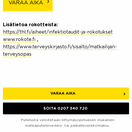
VARAA AIKA
Lisätietoa rokotteista:
https://thl.fi/aiheet/infektiotaudit-ja-rokotukset
www.rokote.fi
,
https://www.terveyskirjasto.fi/sisalto/matkailijan-
terveysopas
VARAA AIKA
SOITA 0207 340 720
Puhelusta veloitetaan liittymäsopimuksen mukainen
matkapuhelinverkko- tai paikallisverkkomaksu.