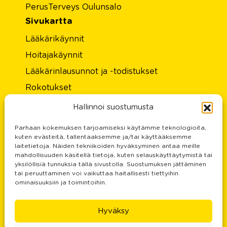
PerusTerveys Oulunsalo
Sivukartta
Lääkärikäynnit
Hoitajakäynnit
Lääkärinlausunnot ja -todistukset
Rokotukset
Laboratorio
Hallinnoi suostumusta
Hinnasto
Parhaan kokemuksen tarjoamiseksi käytämme teknologioita,
Tietoa meistä
kuten evästeitä, tallentaaksemme ja/tai käyttääksemme
laitetietoja. Näiden tekniikoiden hyväksyminen antaa meille
Rekisteri- ja tietosuojaseloste
mahdollisuuden käsitellä tietoja, kuten selauskäyttäytymistä tai
yksilöllisiä tunnuksia tällä sivustolla. Suostumuksen jättäminen
Palautteesi on meille tärkeä
tai peruuttaminen voi vaikuttaa haitallisesti tiettyihin
ominaisuuksiin ja toimintoihin.
Yhteystiedot
Doctors services and prices
Hyväksy
Certificate for driver’s license