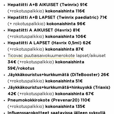
Hepatiitti A+B AIKUISET (Twinrix) 91€
(+rokotuspalkkio)
kokonaishinta 116€
Hepatiitti A+B LAPSET (Twinrix paediatric) 71€
(+ rokotuspalkkio)
kokonaishinta 96€
Hepatiitti A AIKUISET (Havrix) 81€
(+rokotuspalkkio)
kokonaishinta 106€
Hepatiitti A LAPSET (Havrix 0,5ml) 62€
(+rokotuspalkkio)
kokonaishinta 87€
Ticovac puutiaisaivokuumerokote
lapset/aikuiset
34€
(+rokotuspalkkio
)
kokonaishinta
59€/rokotus
Jäykkäkouristus+kurkkumätä (DiTeBooster)
26€
(+rokotuspalkkio)
kokonaishinta 51€
Jäykkäkouristus+kurkkumätä+hinkuyskä (Triaxis)
42€
(+rokotuspalkkio)
kokonaishinta 67€
Pneumokokkirokote (Prevenar20)
110€
(+rokotuspalkkio)
kokonaishinta 135€
Influenssarokotteet saatavissa jälleen syksyllä