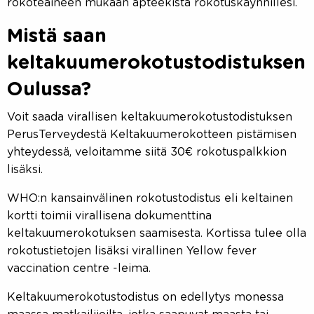
rokoteaineen mukaan apteekista rokotuskäynnillesi.
Mistä saan
keltakuumerokotustodistuksen
Oulussa?
Voit saada virallisen keltakuumerokotustodistuksen
PerusTerveydestä Keltakuumerokotteen pistämisen
yhteydessä, veloitamme siitä 30€ rokotuspalkkion
lisäksi.
WHO:n kansainvälinen rokotustodistus eli keltainen
kortti toimii virallisena dokumenttina
keltakuumerokotuksen saamisesta. Kortissa tulee olla
rokotustietojen lisäksi virallinen Yellow fever
vaccination centre -leima.
Keltakuumerokotustodistus on edellytys monessa