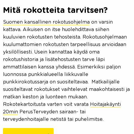
Mitä rokotteita tarvitsen?
Suomen kansallinen rokotusohjelma
on varsin
kattava. Aikuisen on itse huolehdittava siihen
kuuluvien rokotusten tehosteista. Rokotusohjelmaan
kuulumattomien rokotusten tarpeellisuus arvioidaan
yksilöllisesti. Usein kannattaa käydä oma
rokotushistoria ja lisätehostusten tarve läpi
ammattilaisen kanssa yhdessä. Esimerkiksi paljon
luonnossa punkkialueella liikkuvalle
punkkirokotussarja on suositeltavaa. Matkailijalle
suositeltavat rokotukset vaihtelevat maakohtaisesti ja
matkan keston ja luonteen mukaan.
Rokotekartoitusta varten voit varata
Hoitajakäynti
20min
PerusTerveyden sairaan- tai
terveydenhoitajalle netistä tai puhelimitse.