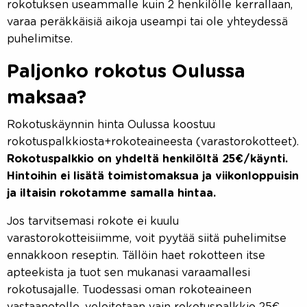
rokotuksen useammalle kuin 2 henkilölle kerrallaan,
varaa peräkkäisiä aikoja useampi tai ole yhteydessä
puhelimitse.
Paljonko rokotus Oulussa
maksaa?
Rokotuskäynnin hinta Oulussa koostuu
rokotuspalkkiosta+rokoteaineesta (varastorokotteet).
Rokotuspalkkio on yhdeltä henkilöltä 25€/käynti.
Hintoihin ei lisätä toimistomaksua ja viikonloppuisin
ja iltaisin rokotamme samalla hintaa.
Jos tarvitsemasi rokote ei kuulu
varastorokotteisiimme, voit pyytää siitä puhelimitse
ennakkoon reseptin. Tällöin haet rokotteen itse
apteekista ja tuot sen mukanasi varaamallesi
rokotusajalle. Tuodessasi oman rokoteaineen
vastaanotolle, veloitetaan vain rokotuspalkkio 25€