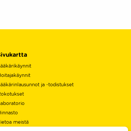
Sivukartta
ääkärikäynnit
oitajakäynnit
ääkärinlausunnot ja -todistukset
Rokotukset
aboratorio
innasto
ietoa meistä