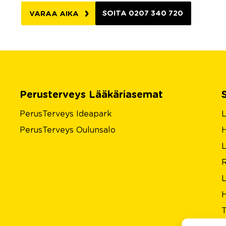
SOITA 0207 340 720
VARAA AIKA
Perusterveys Lääkäriasemat
PerusTerveys Ideapark
L
PerusTerveys Oulunsalo
H
L
L
H
T