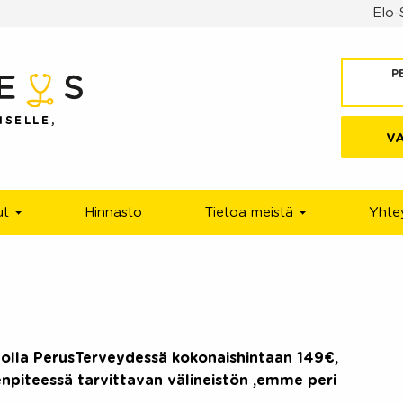
Elo-
P
ISELLE,
V
ut
Hinnasto
Tietoa meistä
Yhte
tolla PerusTerveydessä kokonaishintaan 149€,
enpiteessä tarvittavan välineistön ,emme peri