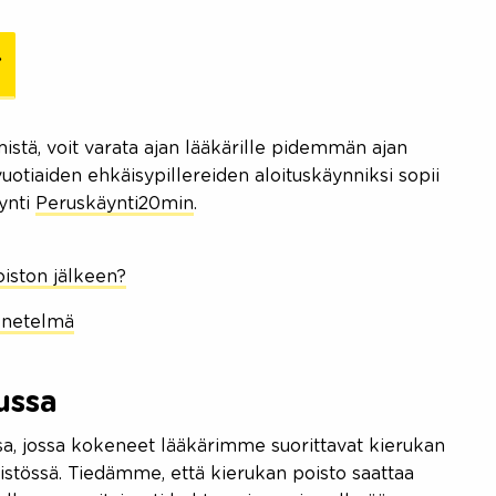
stä, voit varata ajan lääkärille pidemmän ajan
uotiaiden ehkäisypillereiden aloituskäynniksi sopii
ynti
Peruskäynti20min
.
oiston jälkeen?
enetelmä
ussa
a, jossa kokeneet lääkärimme suorittavat kierukan
ristössä. Tiedämme, että kierukan poisto saattaa