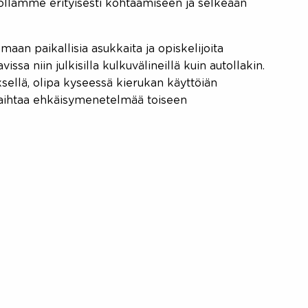
ollamme erityisesti kohtaamiseen ja selkeään
an paikallisia asukkaita ja opiskelijoita
issa niin julkisilla kulkuvälineillä kuin autollakin.
sellä, olipa kyseessä kierukan käyttöiän
 vaihtaa ehkäisymenetelmää toiseen