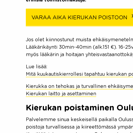
VARAA AIKA KIERUKAN POISTOON
Jos olet kiinnostunut muista ehkäisymenetelmi
Lääkärikäynti 30min-40min (alk.151 €). 16-25v
myös lääkärin ja hoitajan yhteisvastaanottokä
Lue lisää:
Mitä kuukautiskierrollesi tapahtuu kierukan p
Kierukka on tehokas ja turvallinen ehkäisym
Kierukan laitto ja asettaminen
Kierukan poistaminen Oul
Palvelemme sinua keskeisellä paikalla Ouluss
poistoja turvallisessa ja kiireettömässä ympä