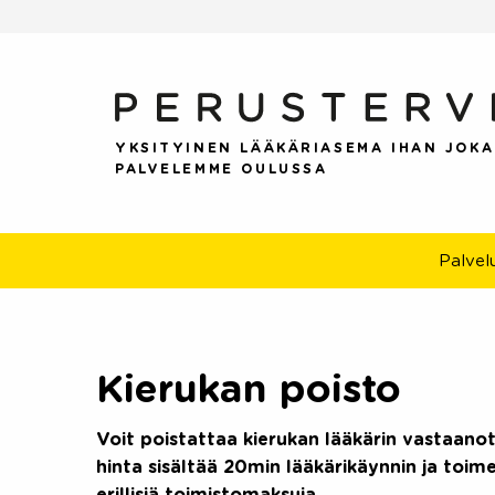
Skip
to
content
YKSITYINEN LÄÄKÄRIASEMA IHAN JOKA
PALVELEMME OULUSSA
Palvel
Kierukan poisto
Voit poistattaa kierukan lääkärin vastaano
hinta sisältää 20min lääkärikäynnin ja toim
erillisiä toimistomaksuja.