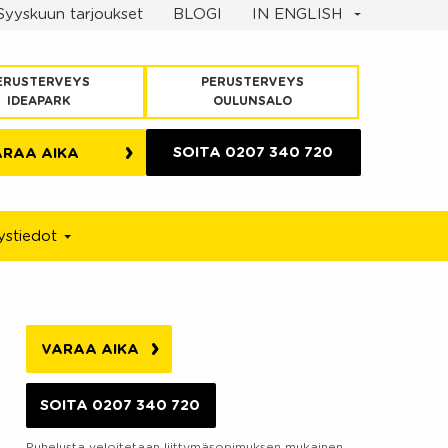
Syyskuun tarjoukset
BLOGI
IN ENGLISH
ERUSTERVEYS
PERUSTERVEYS
IDEAPARK
OULUNSALO
SOITA
0207 340 720
ARAA AIKA
ystiedot
VARAA AIKA
SOITA 0207 340 720
Puhelusta veloitetaan liittymäsopimuksen mukainen