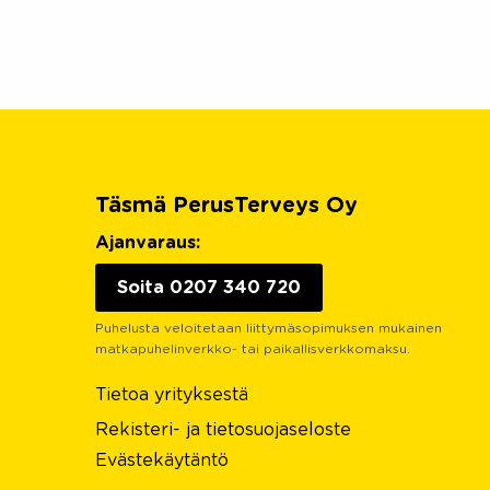
Täsmä PerusTerveys Oy
Ajanvaraus:
Soita 0207 340 720
Puhelusta veloitetaan liittymäsopimuksen mukainen
matkapuhelinverkko- tai paikallisverkkomaksu.
Tietoa yrityksestä
Rekisteri- ja tietosuojaseloste
Evästekäytäntö