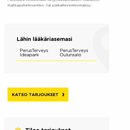
matkapuhelinverkko- tai paikallisverkkomaksu.
Lähin lääkäriasemasi
PerusTerveys
PerusTerveys
Ideapark
Oulunsalo
KATSO TARJOUKSET