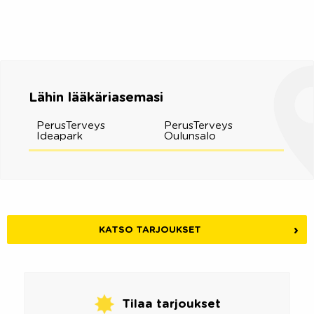
Lähin lääkäriasemasi
PerusTerveys
PerusTerveys
Ideapark
Oulunsalo
KATSO TARJOUKSET
Tilaa tarjoukset