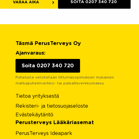
SOITA 0207 340 720
VARAA AIKA
Täsmä PerusTerveys Oy
Ajanvaraus:
Soita 0207 340 720
Puhelusta veloitetaan liittymäsopimuksen mukainen
matkapuhelinverkko- tai paikallisverkkomaksu.
Tietoa yrityksestä
Rekisteri- ja tietosuojaseloste
Evästekäytäntö
Perusterveys Lääkäriasemat
PerusTerveys Ideapark