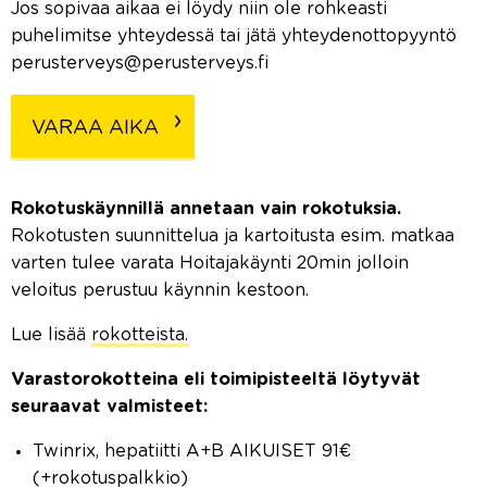
Jos sopivaa aikaa ei löydy niin ole rohkeasti
puhelimitse yhteydessä tai jätä yhteydenottopyyntö
perusterveys@perusterveys.fi
VARAA AIKA
Rokotuskäynnillä annetaan vain rokotuksia.
Rokotusten suunnittelua ja kartoitusta esim. matkaa
varten tulee varata Hoitajakäynti 20min jolloin
veloitus perustuu käynnin kestoon.
Lue lisää
rokotteista.
Varastorokotteina eli toimipisteeltä löytyvät
seuraavat valmisteet:
Twinrix, hepatiitti A+B AIKUISET 91€
(+rokotuspalkkio)