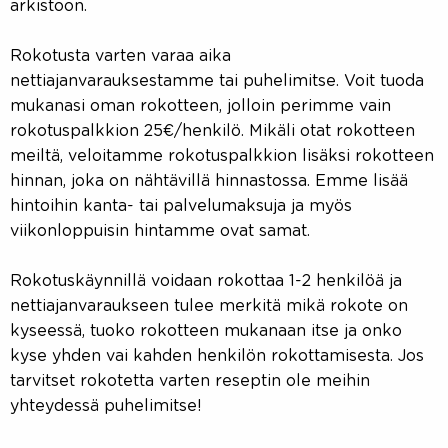
arkistoon.
Rokotusta varten varaa aika
nettiajanvarauksestamme tai puhelimitse. Voit tuoda
mukanasi oman rokotteen, jolloin perimme vain
rokotuspalkkion 25€/henkilö. Mikäli otat rokotteen
meiltä, veloitamme rokotuspalkkion lisäksi rokotteen
hinnan, joka on nähtävillä hinnastossa. Emme lisää
hintoihin kanta- tai palvelumaksuja ja myös
viikonloppuisin hintamme ovat samat.
Rokotuskäynnillä voidaan rokottaa 1-2 henkilöä ja
nettiajanvaraukseen tulee merkitä mikä rokote on
kyseessä, tuoko rokotteen mukanaan itse ja onko
kyse yhden vai kahden henkilön rokottamisesta. Jos
tarvitset rokotetta varten reseptin ole meihin
yhteydessä puhelimitse!