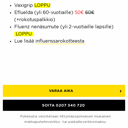
Vaxigrip
LOPPU
Efluelda (yli 60-vuotiaille)
50€
60€
(+rokotuspalkkio)
Fluenz nenäsumute (yli 2-vuotiaille lapsille)
LOPPU
Lue lisää
influenssarokotteesta
VARAA AIKA
SOITA 0207 340 720
Puhelusta veloitetaan liittymäsopimuksen mukainen
matkapuhelinverkko- tai paikallisverkkomaksu.