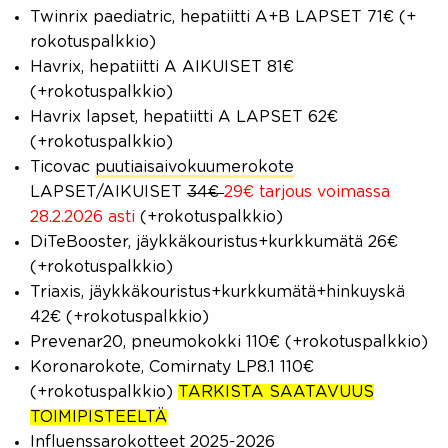
Twinrix paediatric, hepatiitti A+B LAPSET 71€ (+
rokotuspalkkio)
Havrix, hepatiitti A AIKUISET 81€
(+rokotuspalkkio)
Havrix lapset, hepatiitti A LAPSET 62€
(+rokotuspalkkio)
Ticovac
puutiaisaivokuumerokote
LAPSET/AIKUISET
34€
29€ tarjous voimassa
28.2.2026 asti
(+rokotuspalkkio)
DiTeBooster, jäykkäkouristus+kurkkumätä 26€
(+rokotuspalkkio)
Triaxis, jäykkäkouristus+kurkkumätä+hinkuyskä
42€ (+rokotuspalkkio)
Prevenar20, pneumokokki 110€ (+rokotuspalkkio)
Koronarokote, Comirnaty LP8.1 110€
(+rokotuspalkkio)
TARKISTA SAATAVUUS
TOIMIPISTEELTÄ
Influenssarokotteet 2025-2026