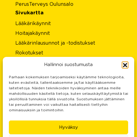
PerusTerveys Oulunsalo
Sivukartta
Lääkärikäynnit
Hoitajakäynnit
Lääkärinlausunnot ja -todistukset
Rokotukset
Laboratorio
Hallinnoi suostumusta
Hinnasto
Parhaan kokemuksen tarjoamiseksi käytämme teknologioita,
Tietoa meistä
kuten evästeitä, tallentaaksemme ja/tai käyttääksemme
laitetietoja. Näiden tekniikoiden hyväksyminen antaa meille
Rekisteri- ja tietosuojaseloste
mahdollisuuden käsitellä tietoja, kuten selauskäyttäytymistä tai
yksilöllisiä tunnuksia tällä sivustolla. Suostumuksen jättäminen
Palautteesi on meille tärkeä
tai peruuttaminen voi vaikuttaa haitallisesti tiettyihin
ominaisuuksiin ja toimintoihin.
Yhteystiedot
Doctors services and prices
Hyväksy
Certificate for driver’s license