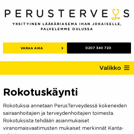
Skip
to
content
YKSITYINEN LÄÄKÄRIASEMA IHAN JOKAISELLE,
PALVELEMME OULUSSA
0207 340 720
VARAA AIKA
Valikko
Rokotuskäynti
Rokotuksia annetaan PerusTerveydessä kokeneiden
sairaanhoitajien ja terveydenhoitajien toimesta.
Rokotuksista tehdään asianmukaiset
viranomaisvaatimusten mukaiset merkinnät Kanta-