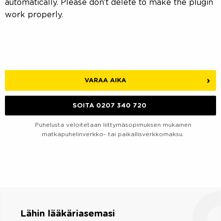
automatically. Please don’t delete to make the plugin
work properly.
VARAA AIKA
SOITA 0207 340 720
Puhelusta veloitetaan liittymäsopimuksen mukainen
matkapuhelinverkko- tai paikallisverkkomaksu.
Lähin lääkäriasemasi