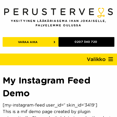
Skip
to
content
YKSITYINEN LÄÄKÄRIASEMA IHAN JOKAISELLE,
PALVELEMME OULUSSA
0207 340 720
VARAA AIKA
Valikko
My Instagram Feed
Demo
[my-instagram-feed user_id=” skin_id=’3419′]
This is a mif demo page created by plugin