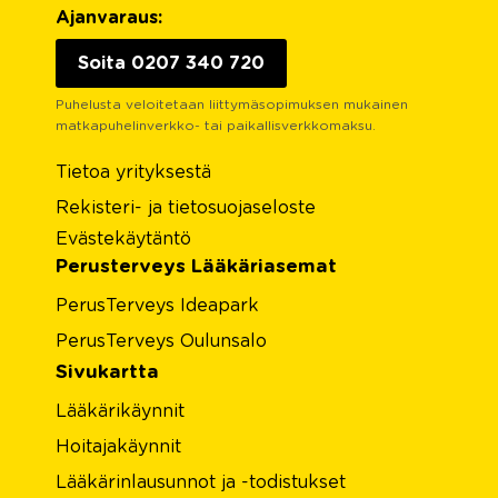
Ajanvaraus:
Soita 0207 340 720
Puhelusta veloitetaan liittymäsopimuksen mukainen
matkapuhelinverkko- tai paikallisverkkomaksu.
Tietoa yrityksestä
Rekisteri- ja tietosuojaseloste
Evästekäytäntö
Perusterveys Lääkäriasemat
PerusTerveys Ideapark
PerusTerveys Oulunsalo
Sivukartta
Lääkärikäynnit
Hoitajakäynnit
Lääkärinlausunnot ja -todistukset