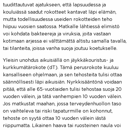
tuudittautuvat ajatukseen, että lapsuudessa ja
kouluiässä saadut rokotteet kantavat läpi elämän,
mutta todellisuudessa useiden rokotteiden teho
hiipuu vuosien saatossa. Matkalle lähtiessä elimistö
voi kohdata bakteereja ja viruksia, joita vastaan
kotimaan arjessa ei välttämättä altistu samalla tavalla,
tai tilanteita, joissa vanha suoja joutuu koetukselle.
Yleisin unohdus aikuisiällä on jäykkäkouristus- ja
kurkkumätärokote (dT). Tämä perusrokote kuuluu
kansalliseen ohjelmaan, ja sen tehosteita tulisi ottaa
säännöllisesti läpi aikuisiän. Nyrkkisääntönä voidaan
pitää, että alle 65-vuotiaiden tulisi tehostaa suoja 20
vuoden välein, ja tätä vanhempien 10 vuoden välein.
Jos matkustat maahan, jossa terveydenhuollon taso
on vaihteleva tai riski tapaturmille on kohonnut,
tehoste on syytä ottaa 10 vuoden välein iästä
riippumatta. Likainen haava tai ruosteinen naula voi