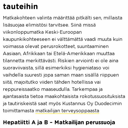
tauteihin
Matkakohteen valinta määrittää pitkälti sen, millaista
lisäsuojaa elimistösi tarvitsee. Siinä missä
viikonloppumatka Keski-Euroopan
kaupunkikohteeseen ei välttämättä vaadi muuta kuin
voimassa olevat perusrokotteet, suuntaaminen
Aasiaan, Afrikkaan tai Etelä-Amerikkaan muuttaa
tilannetta merkittävästi. Riskien arviointi ei ole aina
suoraviivaista, sillä esimerkiksi hygieniataso voi
vaihdella suuresti jopa saman maan sisällä riippuen
siitä, majoitutko viiden tähden hotellissa vai
reppureissaatko maaseudulla. Tarkempaa ja
ajantasaista tietoa maakohtaisista rokotussuosituksista
ja tautiriskeistä saat myös Kustannus Oy Duodecimin
toimittamasta
matkailijan terveysoppaasta
Hepatiitti A ja B – Matkailijan perussuoja