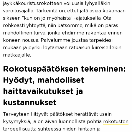
jäykkäkouristusrokotteen voi uusia lyhyelläkin
varoitusajalla. Tärkeintä on, ettet jätä asiaa kokonaan
sikseen ”kun on jo myöhäistä” -ajatuksella. Ota
rohkeasti yhteyttä, niin katsomme, mikä on paras
mahdollinen turva, jonka ehdimme rakentaa ennen
koneen nousua. Palvelumme joustaa tarpeidesi
mukaan ja pyrkii löytämään ratkaisun kiireisellekin
matkaajalle.
Rokotuspäätöksen tekeminen:
Hyödyt, mahdolliset
haittavaikutukset ja
kustannukset
Terveyteen liittyvät päätökset herättävät usein
kysymyksiä, ja on aivan luonnollista pohtia
rokotusten
tarpeellisuutta suhteessa niiden hintaan ja