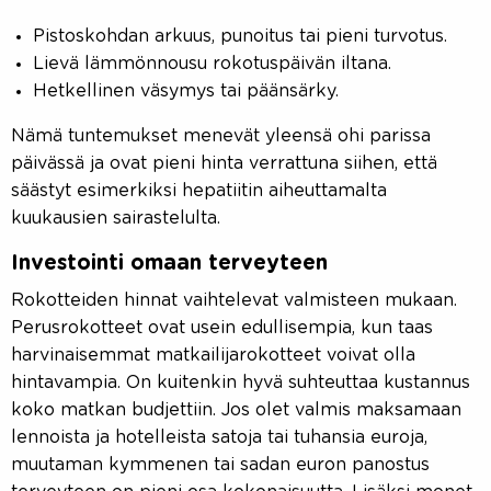
Pistoskohdan arkuus, punoitus tai pieni turvotus.
Lievä lämmönnousu rokotuspäivän iltana.
Hetkellinen väsymys tai päänsärky.
Nämä tuntemukset menevät yleensä ohi parissa
päivässä ja ovat pieni hinta verrattuna siihen, että
säästyt esimerkiksi hepatiitin aiheuttamalta
kuukausien sairastelulta.
Investointi omaan terveyteen
Rokotteiden hinnat vaihtelevat valmisteen mukaan.
Perusrokotteet ovat usein edullisempia, kun taas
harvinaisemmat matkailijarokotteet voivat olla
hintavampia. On kuitenkin hyvä suhteuttaa kustannus
koko matkan budjettiin. Jos olet valmis maksamaan
lennoista ja hotelleista satoja tai tuhansia euroja,
muutaman kymmenen tai sadan euron panostus