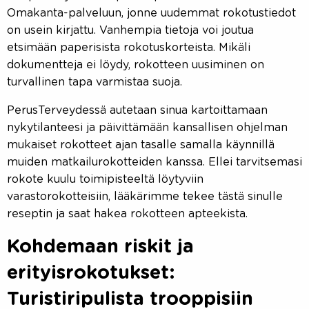
Omakanta-palveluun, jonne uudemmat rokotustiedot
on usein kirjattu. Vanhempia tietoja voi joutua
etsimään paperisista rokotuskorteista. Mikäli
dokumentteja ei löydy, rokotteen uusiminen on
turvallinen tapa varmistaa suoja.
PerusTerveydessä autetaan sinua kartoittamaan
nykytilanteesi ja päivittämään kansallisen ohjelman
mukaiset rokotteet ajan tasalle samalla käynnillä
muiden matkailurokotteiden kanssa. Ellei tarvitsemasi
rokote kuulu toimipisteeltä löytyviin
varastorokotteisiin, lääkärimme tekee tästä sinulle
reseptin ja saat hakea rokotteen apteekista.
Kohdemaan riskit ja
erityisrokotukset:
Turistiripulista trooppisiin