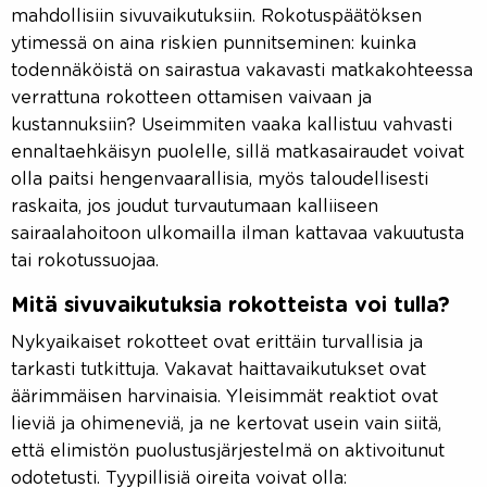
mahdollisiin sivuvaikutuksiin. Rokotuspäätöksen
ytimessä on aina riskien punnitseminen: kuinka
todennäköistä on sairastua vakavasti matkakohteessa
verrattuna rokotteen ottamisen vaivaan ja
kustannuksiin? Useimmiten vaaka kallistuu vahvasti
ennaltaehkäisyn puolelle, sillä matkasairaudet voivat
olla paitsi hengenvaarallisia, myös taloudellisesti
raskaita, jos joudut turvautumaan kalliiseen
sairaalahoitoon ulkomailla ilman kattavaa vakuutusta
tai rokotussuojaa.
Mitä sivuvaikutuksia rokotteista voi tulla?
Nykyaikaiset rokotteet ovat erittäin turvallisia ja
tarkasti tutkittuja. Vakavat haittavaikutukset ovat
äärimmäisen harvinaisia. Yleisimmät reaktiot ovat
lieviä ja ohimeneviä, ja ne kertovat usein vain siitä,
että elimistön puolustusjärjestelmä on aktivoitunut
odotetusti. Tyypillisiä oireita voivat olla: