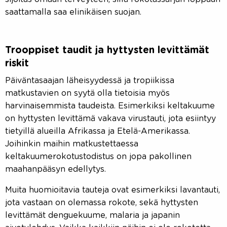
saattamalla saa elinikäisen suojan.
Trooppiset taudit ja hyttysten levittämät
riskit
Päiväntasaajan läheisyydessä ja tropiikissa
matkustavien on syytä olla tietoisia myös
harvinaisemmista taudeista. Esimerkiksi keltakuume
on hyttysten levittämä vakava virustauti, jota esiintyy
tietyillä alueilla Afrikassa ja Etelä-Amerikassa.
Joihinkin maihin matkustettaessa
keltakuumerokotustodistus on jopa pakollinen
maahanpääsyn edellytys.
Muita huomioitavia tauteja ovat esimerkiksi lavantauti,
jota vastaan on olemassa rokote, sekä hyttysten
levittämät denguekuume, malaria ja japanin