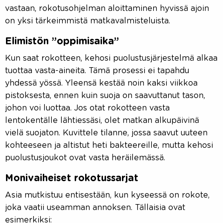
vastaan, rokotusohjelman aloittaminen hyvissä ajoin
on yksi tärkeimmistä matkavalmisteluista.
Elimistön ”oppimisaika”
Kun saat rokotteen, kehosi puolustusjärjestelmä alkaa
tuottaa vasta-aineita. Tämä prosessi ei tapahdu
yhdessä yössä. Yleensä kestää noin kaksi viikkoa
pistoksesta, ennen kuin suoja on saavuttanut tason,
johon voi luottaa. Jos otat rokotteen vasta
lentokentälle lähtiessäsi, olet matkan alkupäivinä
vielä suojaton. Kuvittele tilanne, jossa saavut uuteen
kohteeseen ja altistut heti bakteereille, mutta kehosi
puolustusjoukot ovat vasta heräilemässä.
Monivaiheiset rokotussarjat
Asia mutkistuu entisestään, kun kyseessä on rokote,
joka vaatii useamman annoksen. Tällaisia ovat
esimerkiksi: