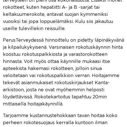
terveyteen on pieni osa kokonaisuutta. Lisäksi monet
rokotteet, kuten hepatiitti A- ja B -sarjat tai
keltakuumerokote, antavat suojan kymmeniksi
vuosiksi tai jopa loppuelämäksi. Kulu siis jakautuu
useille tulevillekin reissuille.
PerusTerveydessä hinnoittelu on pidetty läpinäkyvänä
ja kilpailukykyisenä. Varsinaisen rokotuskäynnin hinta
koostuu rokotuspalkkiosta ja varastorokotteen
hinnasta. Voit myös ottaa käynnille mukaasi itse
apteekista hakemasi rokotteen, jolloin sinua
veloitetaan vai rokotuspalkkion verran. Hoitajamme
tekevät asianmukaiset rokotuskirjaukset Kanta-
arkistoon, josta ne ovat myöhemmin helposti
löydettävissä. Rokotekartoitus tapahtuu 20min
mittaisella hoitajakäynnillä.
Tarjoamme kustannustehokkaan tavan hoitaa koko
perheen rokotesuojaus kerralla kuntoon ilman