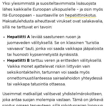
Yksi yleisimmistä ja suositeltavimmista lisäsuojista
lähes kaikkialle Euroopan ulkopuolelle – ja osin myös
Itä-Eurooppaan – suuntaaville on
hepatiittirokotus
.
Maksatulehdusta aiheuttavat virukset ovat salakavalia,
sillä ne tarttuvat eri tavoin:
Hepatiitti A
leviää saastuneen ruoan ja
juomaveden välityksellä. Se on klassinen ”turistia
vaivaava” tauti, jonka voi saada vaikkapa jääpaloista
tai huonosti kypsennetyistä äyriäisistä.
Hepatiitti B
tarttuu veren ja eritteiden välityksellä.
Vaikka monet ajattelevat riskin liittyvän vain
seksikontakteihin, tartunnan voi saada myös
onnettomuustilanteessa sairaalahoidon yhteydessä
tai vaikkapa tatuointia ottaessa.
Useimmat matkailijat valitsevat yhdistelmärokotteen,
joka antaa suojan molempia vastaan. Tämä on järkevä
sijoitus omaan terveyteen, sillä rokotussarjan loppuun