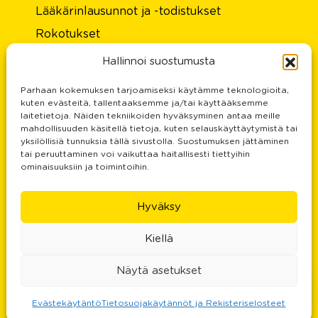
Lääkärinlausunnot ja -todistukset
Rokotukset
Laboratorio
Hallinnoi suostumusta
Hinnasto
Parhaan kokemuksen tarjoamiseksi käytämme teknologioita,
Tietoa meistä
kuten evästeitä, tallentaaksemme ja/tai käyttääksemme
laitetietoja. Näiden tekniikoiden hyväksyminen antaa meille
Rekisteri- ja tietosuojaseloste
mahdollisuuden käsitellä tietoja, kuten selauskäyttäytymistä tai
yksilöllisiä tunnuksia tällä sivustolla. Suostumuksen jättäminen
Palautteesi on meille tärkeä
tai peruuttaminen voi vaikuttaa haitallisesti tiettyihin
ominaisuuksiin ja toimintoihin.
Yhteystiedot
Doctors services and prices
Hyväksy
Certificate for driver’s license
Vaccinations
Kiellä
Laboratory
Näytä asetukset
Kysy
robotilta
Evästekäytäntö
Tietosuojakäytännöt ja Rekisteriselosteet