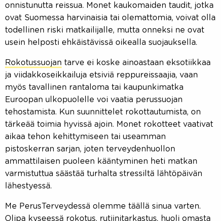
onnistunutta reissua. Monet kaukomaiden taudit, jotka
ovat Suomessa harvinaisia tai olemattomia, voivat olla
todellinen riski matkailijalle, mutta onneksi ne ovat
usein helposti ehkäistävissä oikealla suojauksella.
Rokotussuojan
tarve ei koske ainoastaan eksotiikkaa
ja viidakkoseikkailuja etsiviä reppureissaajia, vaan
myös tavallinen rantaloma tai kaupunkimatka
Euroopan ulkopuolelle voi vaatia perussuojan
tehostamista. Kun suunnittelet rokottautumista, on
tärkeää toimia hyvissä ajoin. Monet rokotteet vaativat
aikaa tehon kehittymiseen tai useamman
pistoskerran sarjan, joten terveydenhuollon
ammattilaisen puoleen kääntyminen heti matkan
varmistuttua säästää turhalta stressiltä lähtöpäivän
lähestyessä.
Me PerusTerveydessä olemme täällä sinua varten.
Olipa kyseessä rokotus, rutiinitarkastus, huoli omasta