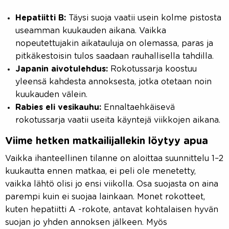
Hepatiitti B:
Täysi suoja vaatii usein kolme pistosta
useamman kuukauden aikana. Vaikka
nopeutettujakin aikatauluja on olemassa, paras ja
pitkäkestoisin tulos saadaan rauhallisella tahdilla.
Japanin aivotulehdus:
Rokotussarja koostuu
yleensä kahdesta annoksesta, jotka otetaan noin
kuukauden välein.
Rabies eli vesikauhu:
Ennaltaehkäisevä
rokotussarja vaatii useita käyntejä viikkojen aikana.
Viime hetken matkailijallekin löytyy apua
Vaikka ihanteellinen tilanne on aloittaa suunnittelu 1–2
kuukautta ennen matkaa, ei peli ole menetetty,
vaikka lähtö olisi jo ensi viikolla. Osa suojasta on aina
parempi kuin ei suojaa lainkaan. Monet rokotteet,
kuten hepatiitti A -rokote, antavat kohtalaisen hyvän
suojan jo yhden annoksen jälkeen. Myös