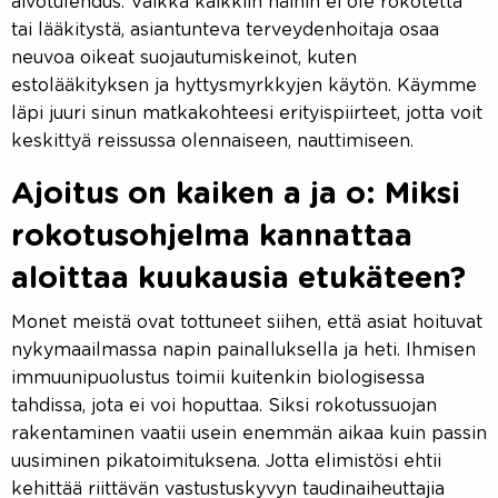
aivotulehdus. Vaikka kaikkiin näihin ei ole rokotetta
tai lääkitystä, asiantunteva terveydenhoitaja osaa
neuvoa oikeat suojautumiskeinot, kuten
estolääkityksen ja hyttysmyrkkyjen käytön. Käymme
läpi juuri sinun matkakohteesi erityispiirteet, jotta voit
keskittyä reissussa olennaiseen, nauttimiseen.
Ajoitus on kaiken a ja o: Miksi
rokotusohjelma kannattaa
aloittaa kuukausia etukäteen?
Monet meistä ovat tottuneet siihen, että asiat hoituvat
nykymaailmassa napin painalluksella ja heti. Ihmisen
immuunipuolustus toimii kuitenkin biologisessa
tahdissa, jota ei voi hoputtaa. Siksi rokotussuojan
rakentaminen vaatii usein enemmän aikaa kuin passin
uusiminen pikatoimituksena. Jotta elimistösi ehtii
kehittää riittävän vastustuskyvyn taudinaiheuttajia