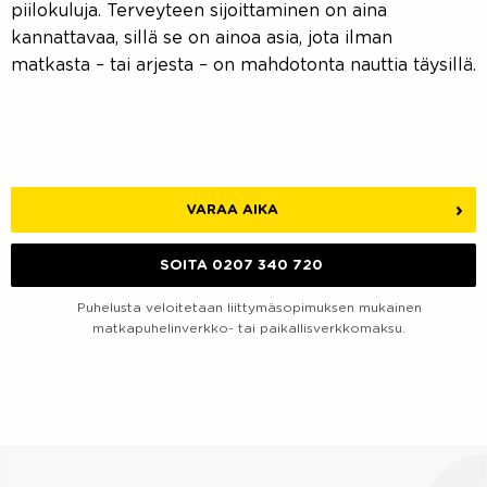
piilokuluja. Terveyteen sijoittaminen on aina
kannattavaa, sillä se on ainoa asia, jota ilman
matkasta – tai arjesta – on mahdotonta nauttia täysillä.
VARAA AIKA
SOITA 0207 340 720
Puhelusta veloitetaan liittymäsopimuksen mukainen
matkapuhelinverkko- tai paikallisverkkomaksu.