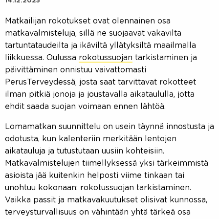
14.12.2025
Matkailijan rokotukset ovat olennainen osa
matkavalmisteluja, sillä ne suojaavat vakavilta
tartuntataudeilta ja ikäviltä yllätyksiltä maailmalla
liikkuessa. Oulussa
rokotussuojan
tarkistaminen ja
päivittäminen onnistuu vaivattomasti
PerusTerveydessä, josta saat tarvittavat rokotteet
ilman pitkiä jonoja ja joustavalla aikataululla, jotta
ehdit saada suojan voimaan ennen lähtöä.
Lomamatkan suunnittelu on usein täynnä innostusta ja
odotusta, kun kalenteriin merkitään lentojen
aikatauluja ja tutustutaan uusiin kohteisiin.
Matkavalmistelujen tiimellyksessä yksi tärkeimmistä
asioista jää kuitenkin helposti viime tinkaan tai
unohtuu kokonaan: rokotussuojan tarkistaminen.
Vaikka passit ja matkavakuutukset olisivat kunnossa,
terveysturvallisuus on vähintään yhtä tärkeä osa