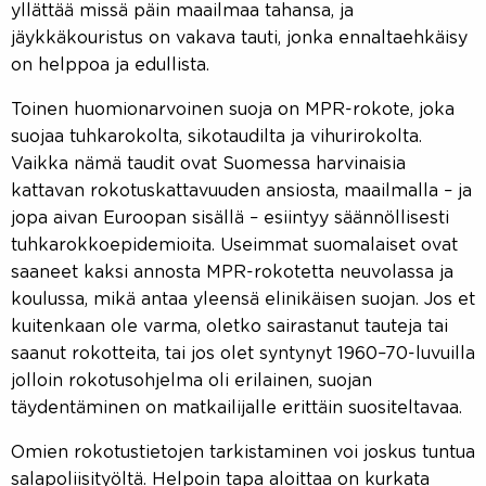
yllättää missä päin maailmaa tahansa, ja
jäykkäkouristus on vakava tauti, jonka ennaltaehkäisy
on helppoa ja edullista.
Toinen huomionarvoinen suoja on MPR-rokote, joka
suojaa tuhkarokolta, sikotaudilta ja vihurirokolta.
Vaikka nämä taudit ovat Suomessa harvinaisia
kattavan rokotuskattavuuden ansiosta, maailmalla – ja
jopa aivan Euroopan sisällä – esiintyy säännöllisesti
tuhkarokkoepidemioita. Useimmat suomalaiset ovat
saaneet kaksi annosta MPR-rokotetta neuvolassa ja
koulussa, mikä antaa yleensä elinikäisen suojan. Jos et
kuitenkaan ole varma, oletko sairastanut tauteja tai
saanut rokotteita, tai jos olet syntynyt 1960–70-luvuilla
jolloin rokotusohjelma oli erilainen, suojan
täydentäminen on matkailijalle erittäin suositeltavaa.
Omien rokotustietojen tarkistaminen voi joskus tuntua
salapoliisityöltä. Helpoin tapa aloittaa on kurkata