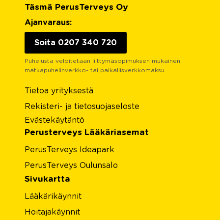
Täsmä PerusTerveys Oy
Ajanvaraus:
Soita 0207 340 720
Puhelusta veloitetaan liittymäsopimuksen mukainen
matkapuhelinverkko- tai paikallisverkkomaksu.
Tietoa yrityksestä
Rekisteri- ja tietosuojaseloste
Evästekäytäntö
Perusterveys Lääkäriasemat
PerusTerveys Ideapark
PerusTerveys Oulunsalo
Sivukartta
Lääkärikäynnit
Hoitajakäynnit