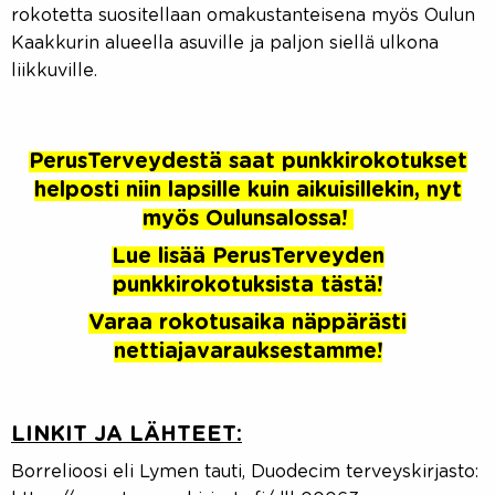
rokotetta suositellaan omakustanteisena myös Oulun
Kaakkurin alueella asuville ja paljon siellä ulkona
liikkuville.
PerusTerveydestä saat punkkirokotukset
helposti niin lapsille kuin aikuisillekin, nyt
myös
Oulunsalossa!
Lue lisää PerusTerveyden
punkkirokotuksista tästä!
Varaa rokotusaika näppärästi
nettiajavarauksestamme!
LINKIT JA LÄHTEET:
Borrelioosi eli Lymen tauti, Duodecim terveyskirjasto: