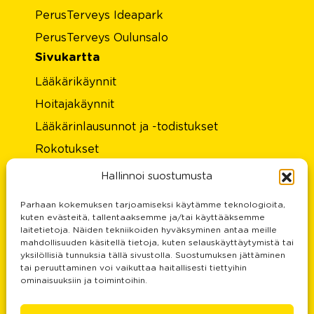
PerusTerveys Ideapark
PerusTerveys Oulunsalo
Sivukartta
Lääkärikäynnit
Hoitajakäynnit
Lääkärinlausunnot ja -todistukset
Rokotukset
Laboratorio
Hallinnoi suostumusta
Hinnasto
Parhaan kokemuksen tarjoamiseksi käytämme teknologioita,
Tietoa meistä
kuten evästeitä, tallentaaksemme ja/tai käyttääksemme
laitetietoja. Näiden tekniikoiden hyväksyminen antaa meille
Rekisteri- ja tietosuojaseloste
mahdollisuuden käsitellä tietoja, kuten selauskäyttäytymistä tai
yksilöllisiä tunnuksia tällä sivustolla. Suostumuksen jättäminen
Palautteesi on meille tärkeä
tai peruuttaminen voi vaikuttaa haitallisesti tiettyihin
ominaisuuksiin ja toimintoihin.
Yhteystiedot
Doctors services and prices