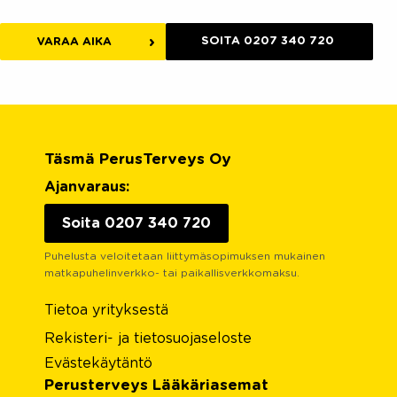
SOITA 0207 340 720
VARAA AIKA
Täsmä PerusTerveys Oy
Ajanvaraus:
Soita 0207 340 720
Puhelusta veloitetaan liittymäsopimuksen mukainen
matkapuhelinverkko- tai paikallisverkkomaksu.
Tietoa yrityksestä
Rekisteri- ja tietosuojaseloste
Evästekäytäntö
Perusterveys Lääkäriasemat