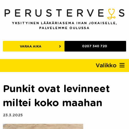
Skip
to
content
YKSITYINEN LÄÄKÄRIASEMA IHAN JOKAISELLE,
PALVELEMME OULUSSA
0207 340 720
VARAA AIKA
Valikko
Punkit ovat levinneet
miltei koko maahan
23.3.2025