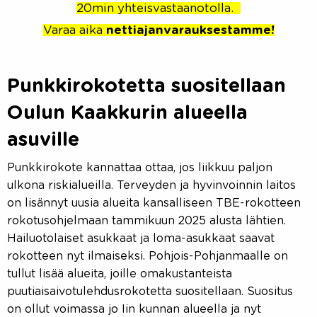
20min yhteisvastaanotolla.
Varaa aika
nettiajanvarauksestamme!
Punkkirokotetta suositellaan
Oulun Kaakkurin alueella
asuville
Punkkirokote kannattaa ottaa, jos liikkuu paljon
ulkona riskialueilla. Terveyden ja hyvinvoinnin laitos
on lisännyt uusia alueita kansalliseen TBE-rokotteen
rokotusohjelmaan tammikuun 2025 alusta lähtien.
Hailuotolaiset asukkaat ja loma-asukkaat saavat
rokotteen nyt ilmaiseksi. Pohjois-Pohjanmaalle on
tullut lisää alueita, joille omakustanteista
puutiaisaivotulehdusrokotetta suositellaan. Suositus
on ollut voimassa jo Iin kunnan alueella ja nyt