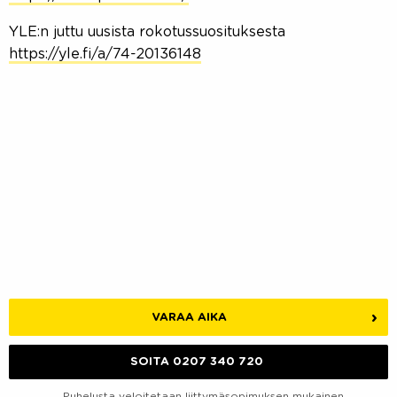
YLE:n juttu uusista rokotussuosituksesta
https://yle.fi/a/74-20136148
VARAA AIKA
SOITA 0207 340 720
Puhelusta veloitetaan liittymäsopimuksen mukainen