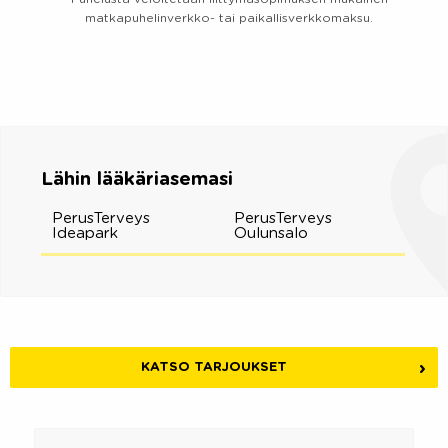
matkapuhelinverkko- tai paikallisverkkomaksu.
Lähin lääkäriasemasi
PerusTerveys
PerusTerveys
Ideapark
Oulunsalo
KATSO TARJOUKSET