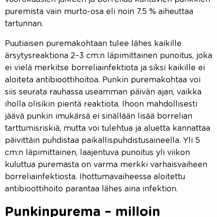
puremista vain murto-osa eli noin 7.5 % aiheuttaa
tartunnan.
Puutiaisen puremakohtaan tulee lähes kaikille
ärsytysreaktiona 2–3 cm:n läpimittainen punoitus, joka
ei vielä merkitse borreliainfektiota ja siksi kaikille ei
aloiteta antibioottihoitoa. Punkin puremakohtaa voi
siis seurata rauhassa useamman päivän ajan, vaikka
iholla olisikin pientä reaktiota. Ihoon mahdollisesti
jäävä punkin imukärsä ei sinällään lisää borrelian
tarttumisriskiä, mutta voi tulehtua ja aluetta kannattaa
päivittäin puhdistaa paikallispuhdistusaineella. Yli 5
cm:n läpimittainen, laajentuva punoitus yli viikon
kuluttua puremasta on varma merkki varhaisvaiheen
borreliainfektiosta. Ihottumavaiheessa aloitettu
antibioottihoito parantaa lähes aina infektion.
Punkinpurema – milloin