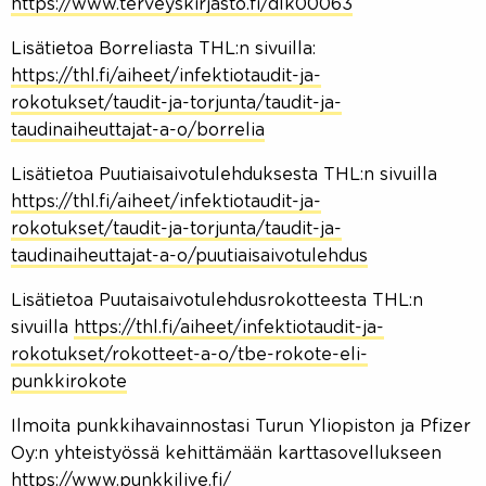
https://www.terveyskirjasto.fi/dlk00063
Lisätietoa Borreliasta THL:n sivuilla:
https://thl.fi/aiheet/infektiotaudit-ja-
rokotukset/taudit-ja-torjunta/taudit-ja-
taudinaiheuttajat-a-o/borrelia
Lisätietoa Puutiaisaivotulehduksesta THL:n sivuilla
https://thl.fi/aiheet/infektiotaudit-ja-
rokotukset/taudit-ja-torjunta/taudit-ja-
taudinaiheuttajat-a-o/puutiaisaivotulehdus
Lisätietoa Puutaisaivotulehdusrokotteesta THL:n
sivuilla
https://thl.fi/aiheet/infektiotaudit-ja-
rokotukset/rokotteet-a-o/tbe-rokote-eli-
punkkirokote
Ilmoita punkkihavainnostasi Turun Yliopiston ja Pfizer
Oy:n yhteistyössä kehittämään karttasovellukseen
https://www.punkkilive.fi/