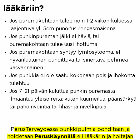
lääkäriin?
Jos puremakohtaan tulee noin 1-2 viikon kuluessa
laajentuva yli 5cm punoitus rengasmaisena
Jos punkinpureman jälki ei häviä, tai
puremakohtaan tulee uusi ihottuma
Jos puremakohtaan syntyy lymfosytooma, eli
hyvänlaatuinen punoittava tai sinertävä pehmeä
kasvannainen
Jos punkkia ei ole saatu kokonaan pois ja ihokohta
tulehtuu
Jos 7–21 päivän kuluttua punkin puremasta
ilmaantuu yleisoireita; kuten kuumeilua, päänsärkyä
tai pahoinvointia tai lihas- ja nivelkipuja
P
erusTerveydessä punkkipulmia pohditaan ja
hoidetaan
PerusKäynnillä
eli lääkärin ja hoitajan