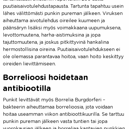
puutiaisaivotulehdustapausta. Tartunta tapahtuu usein
lähes välittömästi punkin pureman jälkeen. Viruksen
aiheuttama aivotulehdus oireilee kuumeen ja
päänsäryn lisäksi myös voimakkaana uupumuksena,
levottomuutena, harha-aistimuksina ja jopa
tajuttomuutena, ja joskus pitkittyvinä hankalina
hermostollisina oireina. Puutiaisaivotulehdukseen ei
ole olemassa parantavaa hoitoa, vaan hoito keskittyy
oireiden lievittämiseen.
Borrelioosi hoidetaan
antibiootilla
Punkit levittävät myös Borrelia Burgdorferi –
bakteerin aiheuttamaa borrelioosia, jota voidaan
hoitaa useamman viikon antibioottikuurilla. Se tarttuu
punkin pureman jälkeen vasta tuntien tai jopa
vuorokausien jälkeen ja borreliaa kantavien punkkien