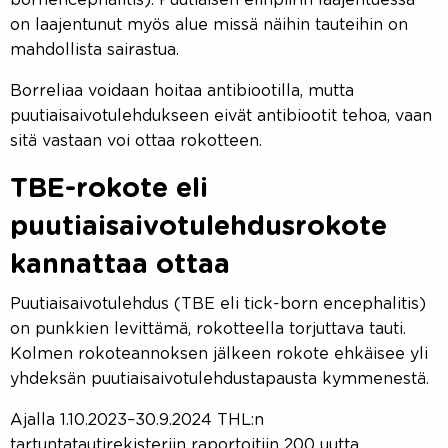
on laajentunut myös alue missä näihin tauteihin on
mahdollista sairastua.
Borreliaa voidaan hoitaa antibiootilla, mutta
puutiaisaivotulehdukseen eivät antibiootit tehoa, vaan
sitä vastaan voi ottaa rokotteen.
TBE-rokote eli
puutiaisaivotulehdusrokote
kannattaa ottaa
Puutiaisaivotulehdus (TBE eli tick-born encephalitis)
on punkkien levittämä, rokotteella torjuttava tauti.
Kolmen rokoteannoksen jälkeen rokote ehkäisee yli
yhdeksän puutiaisaivotulehdustapausta kymmenestä.
Ajalla 1.10.2023–30.9.2024 THL:n
tartuntatautirekisteriin raportoitiin 200 uutta