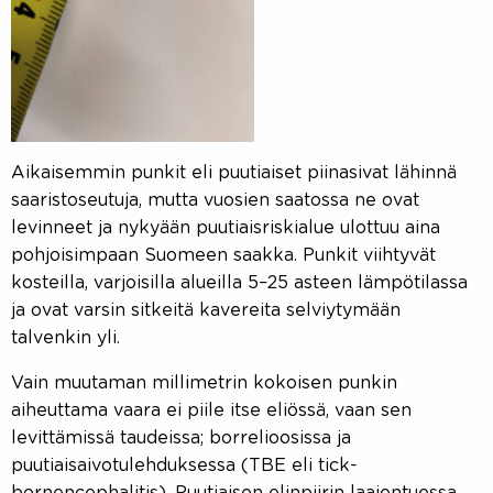
Aikaisemmin punkit eli puutiaiset piinasivat lähinnä
saaristoseutuja, mutta vuosien saatossa ne ovat
levinneet ja nykyään puutiaisriskialue ulottuu aina
pohjoisimpaan Suomeen saakka. Punkit viihtyvät
kosteilla, varjoisilla alueilla 5–25 asteen lämpötilassa
ja ovat varsin sitkeitä kavereita selviytymään
talvenkin yli.
Vain muutaman millimetrin kokoisen punkin
aiheuttama vaara ei piile itse eliössä, vaan sen
levittämissä taudeissa; borrelioosissa ja
puutiaisaivotulehduksessa (TBE eli tick-
bornencephalitis). Puutiaisen elinpiirin laajentuessa