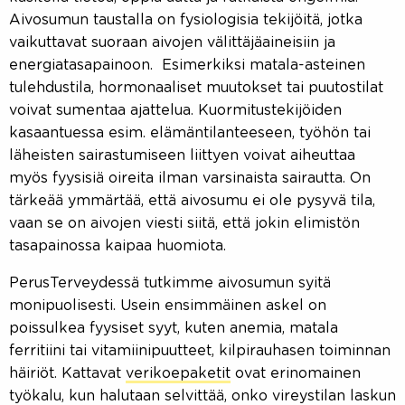
Aivosumun taustalla on fysiologisia tekijöitä, jotka
vaikuttavat suoraan aivojen välittäjäaineisiin ja
energiatasapainoon. Esimerkiksi matala-asteinen
tulehdustila, hormonaaliset muutokset tai puutostilat
voivat sumentaa ajattelua. Kuormitustekijöiden
kasaantuessa esim. elämäntilanteeseen, työhön tai
läheisten sairastumiseen liittyen voivat aiheuttaa
myös fyysisiä oireita ilman varsinaista sairautta. On
tärkeää ymmärtää, että aivosumu ei ole pysyvä tila,
vaan se on aivojen viesti siitä, että jokin elimistön
tasapainossa kaipaa huomiota.
PerusTerveydessä tutkimme aivosumun syitä
monipuolisesti. Usein ensimmäinen askel on
poissulkea fyysiset syyt, kuten anemia, matala
ferritiini tai vitamiinipuutteet, kilpirauhasen toiminnan
häiriöt. Kattavat
verikoepaketit
ovat erinomainen
työkalu, kun halutaan selvittää, onko vireystilan laskun