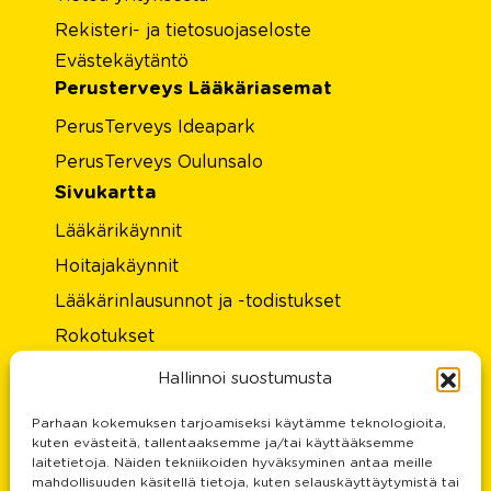
Rekisteri- ja tietosuojaseloste
Evästekäytäntö
Perusterveys Lääkäriasemat
PerusTerveys Ideapark
PerusTerveys Oulunsalo
Sivukartta
Lääkärikäynnit
Hoitajakäynnit
Lääkärinlausunnot ja -todistukset
Rokotukset
Laboratorio
Hallinnoi suostumusta
Hinnasto
Parhaan kokemuksen tarjoamiseksi käytämme teknologioita,
Tietoa meistä
kuten evästeitä, tallentaaksemme ja/tai käyttääksemme
laitetietoja. Näiden tekniikoiden hyväksyminen antaa meille
Rekisteri- ja tietosuojaseloste
mahdollisuuden käsitellä tietoja, kuten selauskäyttäytymistä tai