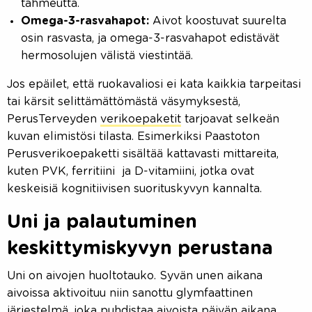
tahmeutta.
Omega-3-rasvahapot:
Aivot koostuvat suurelta
osin rasvasta, ja omega-3-rasvahapot edistävät
hermosolujen välistä viestintää.
Jos epäilet, että ruokavaliosi ei kata kaikkia tarpeitasi
tai kärsit selittämättömästä väsymyksestä,
PerusTerveyden
verikoepaketit
tarjoavat selkeän
kuvan elimistösi tilasta. Esimerkiksi Paastoton
Perusverikoepaketti sisältää kattavasti mittareita,
kuten PVK, ferritiini ja D-vitamiini, jotka ovat
keskeisiä kognitiivisen suorituskyvyn kannalta.
Uni ja palautuminen
keskittymiskyvyn perustana
Uni on aivojen huoltotauko. Syvän unen aikana
aivoissa aktivoituu niin sanottu glymfaattinen
järjestelmä, joka puhdistaa aivoista päivän aikana