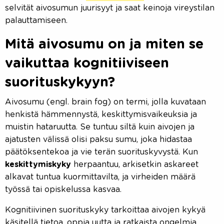
selvität aivosumun juurisyyt ja saat keinoja vireystilan
palauttamiseen.
Mitä aivosumu on ja miten se
vaikuttaa kognitiiviseen
suorituskykyyn?
Aivosumu (engl. brain fog) on termi, jolla kuvataan
henkistä hämmennystä, keskittymisvaikeuksia ja
muistin hataruutta. Se tuntuu siltä kuin aivojen ja
ajatusten välissä olisi paksu sumu, joka hidastaa
päätöksentekoa ja vie terän suorituskyvystä. Kun
keskittymiskyky
herpaantuu, arkisetkin askareet
alkavat tuntua kuormittavilta, ja virheiden määrä
työssä tai opiskelussa kasvaa.
Kognitiivinen suorituskyky tarkoittaa aivojen kykyä
käsitellä tietoa, oppia uutta ja ratkaista ongelmia.