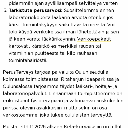
pidemmän ajan syvällisempää selvittelyä varten.
Tarkistuta perusarvosi:
Suosittelemme ennen
laboratoriokokeita lääkärin arviota etenkin jos
kärsit toimintakykyyn vaikuttavista oireista. Voit
toki käydä verikokeissa ilman lähetettäkin ja sen
jälkeen varata lääkärikäynnin.
Verikoepaketit
kertovat , kärsitkö esimerkiksi raudan tai
vitamiinien puutteesta tai kilpirauhasen
toimintahäiriöstä.
PerusTerveys tarjoaa palveluita Oulun seudulla
kolmessa toimipisteessä. Ritaharjun Ideaparkissa ja
Oulunsalossa tarjoamme täydet lääkäri-, hoitaja- ja
laboratoriopalvelut. Linnanmaan toimipisteemme on
erikoistunut fysioterapiaan ja valinnanvapauskokeilun
piirissä oleviin asiakkaisiin, mutta sekin on osa
verkostoamme, joka tukee oululaisten terveyttä.
Muista, että 1.1.2026 alkaen Kela-korvauksiin on tullut