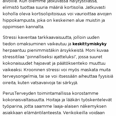
aivoille. Kun olemme jatkuvassa hälytystilassa,
elimistö tuottaa suuria määriä kortisolia. Jatkuvasti
koholla oleva kortisolipitoisuus voi vaurioittaa aivojen
hippokampusta, joka on keskeinen alue muistin ja
oppimisen kannalta.
Stressi kaventaa tarkkaavaisuutta, jolloin uuden
tiedon omaksuminen vaikeutuu ja
keskittymiskyky
herpaantuu pienimmistäkin ärsykkeistä. Moni kuvaa
stressitilaa ”pinnalliseksi ajatteluksi”, jossa suuret
kokonaisuudet hajoavat ja päätöksenteko muuttuu
vaikeaksi. Krooninen stressi voi myös maskata muita
terveysongelmia, tai se voi itsessään aiheuttaa fyysisiä
oireita, kuten vatsavaivoja tai särkyjä.
PerusTerveyden toimintamallissa korostamme
kokonaisvaltaisuutta. Hoitaja ja lääkäri työskentelevät
työparina, jotta saamme laaja-alaisen näkemyksen
asiakkaan elämäntilanteesta. Verikokeilla voidaan