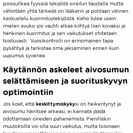
poissullkea fyysisiä tekijöitä oireilun taustalla mutta
vähintään yhtä tärkeää on lääkärin ja potilaan välinen
keskustelu kuormitustekijöistä. Keho tulee usein
mielen avuksi jos vauhti alkaa kiihtyä liian kovaksi ja
henkinen kuormitus ja sen vaikutukset ohitetaan
toistuvasti. Vuosikontrolli on erinomainen tapa
pysähtyä ja tarkistaa oma jaksaminen ennen kuin
uupumus syvenee.
Käytännön askeleet aivosumun
selättämiseen ja suorituskyvyn
optimointiin
Jos koet, että
keskittymiskyky
si on heikentynyt ja
aivosumu häiritsee arkeasi, ei kannata jäädä
odottamaan oireiden pahenemista. Pienilläkin
muutoksilla voi olla suuri vaikutus, mutta toisinaan