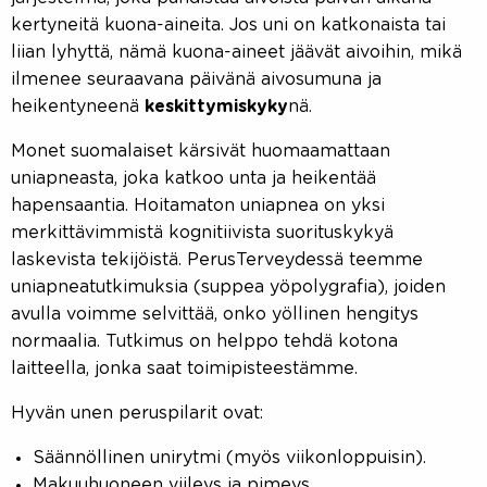
kertyneitä kuona-aineita. Jos uni on katkonaista tai
liian lyhyttä, nämä kuona-aineet jäävät aivoihin, mikä
ilmenee seuraavana päivänä aivosumuna ja
heikentyneenä
keskittymiskyky
nä.
Monet suomalaiset kärsivät huomaamattaan
uniapneasta, joka katkoo unta ja heikentää
hapensaantia. Hoitamaton uniapnea on yksi
merkittävimmistä kognitiivista suorituskykyä
laskevista tekijöistä. PerusTerveydessä teemme
uniapneatutkimuksia (suppea yöpolygrafia), joiden
avulla voimme selvittää, onko yöllinen hengitys
normaalia. Tutkimus on helppo tehdä kotona
laitteella, jonka saat toimipisteestämme.
Hyvän unen peruspilarit ovat:
Säännöllinen unirytmi (myös viikonloppuisin).
Makuuhuoneen viileys ja pimeys.