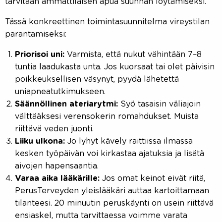
tarvitaan ammattilaisen apua suunnan löytämiseksi.
Tässä konkreettinen toimintasuunnitelma vireystilan
parantamiseksi:
Priorisoi uni:
Varmista, että nukut vähintään 7–8
tuntia laadukasta unta. Jos kuorsaat tai olet päivisin
poikkeuksellisen väsynyt, pyydä lähetettä
uniapneatutkimukseen.
Säännöllinen ateriarytmi:
Syö tasaisin väliajoin
välttääksesi verensokerin romahdukset. Muista
riittävä veden juonti.
Liiku ulkona:
Jo lyhyt kävely raittiissa ilmassa
kesken työpäivän voi kirkastaa ajatuksia ja lisätä
aivojen hapensaantia.
Varaa aika lääkärille:
Jos omat keinot eivät riitä,
PerusTerveyden yleislääkäri auttaa kartoittamaan
tilanteesi. 20 minuutin peruskäynti on usein riittävä
ensiaskel, mutta tarvittaessa voimme varata