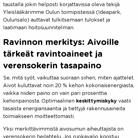
taustalla jokin helposti korjattavissa oleva tekijä.
Yleislääkärimme Oulun toimipisteissä (Ideapark,
Oulunsalo) auttavat tulkitsemaan tulokset ja
laatimaan hoitosuunnitelman.
Ravinnon merkitys: Aivoille
tärkeät ravintoaineet ja
verensokerin tasapaino
Se, mitä syöt, vaikuttaa suoraan siihen, miten ajattelet.
Aivot kuluttavat noin 20 % kehon kokonaisenergiasta,
vaikka niiden paino on vain pari prosenttia
kehonpainosta. Optimaalinen
keskittymiskyky
vaatii
tasaista energiansaantia ja tiettyjä rakennusaineita
toimiakseen moitteettomasti.
Yksi merkittävimmistä aivosumun aiheuttajista on
verensokerin heilahtelu. Jos ruokavalio koostuu