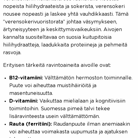
nopeista hiilihydraateista ja sokerista, verensokeri
nousee nopeasti ja laskee yhtä vauhdikkaasti. Tämä
”verensokerivuoristorata” johtaa väsymykseen,
ärtyneisyyteen ja keskittymisvaikeuksiin. Aivojen
kannalta suositeltavaa on suosia kuitupitoisia
hiilihydraatteja, laadukkaita proteiineja ja pehmeitä
rasvoja.
Erityisen tärkeitä ravintoaineita aivoille ovat:
B12-vitamiini:
Välttämätön hermoston toiminnalle.
Puute voi aiheuttaa muistihäiriöitä ja
masentuneisuutta.
D-vitamiini:
Vaikuttaa mielialaan ja kognitiivisiin
toimintoihin. Suomessa pimeä talvi tekee
lisäravinteesta usein välttämättömän.
Rauta (ferritiini):
Raudanpuute ilman anemiaakin
voi aiheuttaa voimakasta uupumusta ja ajatuksen