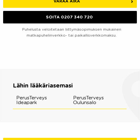
VARAA AIKA
SOITA 0207 340 720
Puhelusta veloitetaan liittymäsopimuksen mukainen
matkapuhelinverkko- tai paikallisverkkomaksu.
Lähin lääkäriasemasi
PerusTerveys
PerusTerveys
Ideapark
Oulunsalo