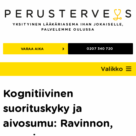
Skip
to
content
YKSITYINEN LÄÄKÄRIASEMA IHAN JOKAISELLE,
PALVELEMME OULUSSA
0207 340 720
VARAA AIKA
Valikko
Kognitiivinen
suorituskyky ja
aivosumu: Ravinnon,