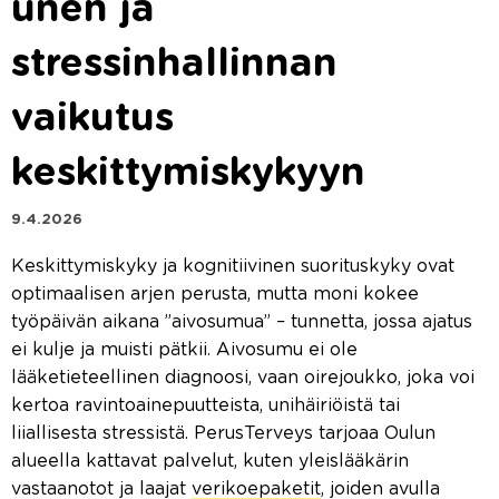
unen ja
stressinhallinnan
vaikutus
keskittymiskykyyn
9.4.2026
Keskittymiskyky ja kognitiivinen suorituskyky ovat
optimaalisen arjen perusta, mutta moni kokee
työpäivän aikana ”aivosumua” – tunnetta, jossa ajatus
ei kulje ja muisti pätkii. Aivosumu ei ole
lääketieteellinen diagnoosi, vaan oirejoukko, joka voi
kertoa ravintoainepuutteista, unihäiriöistä tai
liiallisesta stressistä. PerusTerveys tarjoaa Oulun
alueella kattavat palvelut, kuten yleislääkärin
vastaanotot ja laajat
verikoepaketit
, joiden avulla