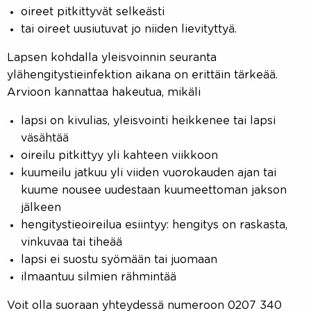
oireet pitkittyvät selkeästi
tai oireet uusiutuvat jo niiden lievityttyä.
Lapsen kohdalla yleisvoinnin seuranta
ylähengitystieinfektion aikana on erittäin tärkeää.
Arvioon kannattaa hakeutua, mikäli
lapsi on kivulias, yleisvointi heikkenee tai lapsi
väsähtää
oireilu pitkittyy yli kahteen viikkoon
kuumeilu jatkuu yli viiden vuorokauden ajan tai
kuume nousee uudestaan kuumeettoman jakson
jälkeen
hengitystieoireilua esiintyy: hengitys on raskasta,
vinkuvaa tai tiheää
lapsi ei suostu syömään tai juomaan
ilmaantuu silmien rähmintää
Voit olla suoraan yhteydessä numeroon 0207 340