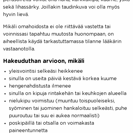
sekä lihassärky. Joillakin taudinkuva voi olla myös
hyvin lievä.
Mikäli omahoidosta ei ole riittävää vastetta tai
voinnissasi tapahtuu muutosta huonompaan, on
aiheellista käydä tarkastuttamassa tilanne lääkärin
vastaanotolla.
Hakeuduthan arvioon, mikäli
yleisvointisi selkeäsi heikkenee
sinulla on useita päiviä kestävä korkea kuume
hengenahdistusta ilmenee
sinulla on kipuja rintakehän tai keuhkojen alueella
nielukipu voimistuu (muuntuu toispuoleiseksi,
syöminen tai juominen hankaloituu selkeästi, puhe
puuroutuu tai suu ei aukea normaalisti)
poskipäillä tai otsalla on voimakasta
paineentunnetta