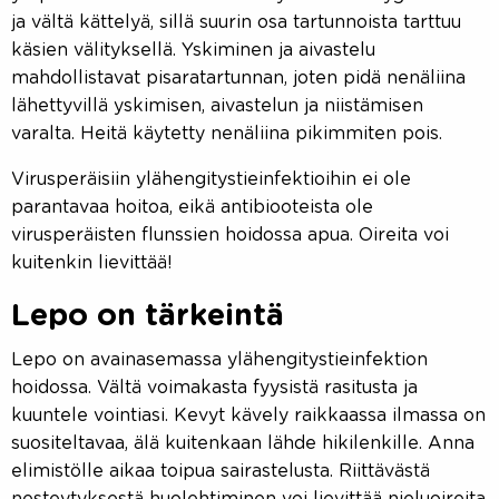
ja vältä kättelyä, sillä suurin osa tartunnoista tarttuu
käsien välityksellä. Yskiminen ja aivastelu
mahdollistavat pisaratartunnan, joten pidä nenäliina
lähettyvillä yskimisen, aivastelun ja niistämisen
varalta. Heitä käytetty nenäliina pikimmiten pois.
Virusperäisiin ylähengitystieinfektioihin ei ole
parantavaa hoitoa, eikä antibiooteista ole
virusperäisten flunssien hoidossa apua. Oireita voi
kuitenkin lievittää!
Lepo on tärkeintä
Lepo on avainasemassa ylähengitystieinfektion
hoidossa. Vältä voimakasta fyysistä rasitusta ja
kuuntele vointiasi. Kevyt kävely raikkaassa ilmassa on
suositeltavaa, älä kuitenkaan lähde hikilenkille. Anna
elimistölle aikaa toipua sairastelusta. Riittävästä