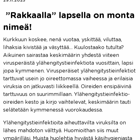
29.11.2025
”Rakkaalla” lapsella on monta
nimeä!
Kurkkuun koskee, nenä vuotaa, yskittää, viluttaa,
lihaksia kivistää ja väsyttää… Kuulostaako tutulta?
Aikuinen sairastaa keskimäärin yhdestä viiteen
virusperäistä ylähengitystieinfektiota vuosittain, lapsi
jopa kymmenen. Virusperäiset ylähengitystieinfektiot
tarttuvat usein jo oireettomassa vaiheessa ja erilaisia
viruksia on jatkuvasti liikkeellä. Oireiden ensipäivinä
tarttuvuus on suurimmillaan. Ylähengitystieinfektio-
oireiden kesto ja kirjo vaihtelevat, keskimäärin tauti
selätetään kymmenessä vuorokaudessa.
Ylähengitystieinfektioita aiheuttavilta viruksilta on
lähes mahdoton välttyä. Huomioithan siis muut
ympärilläsi. Muista huolehtia hyvästä käsihygieniasta