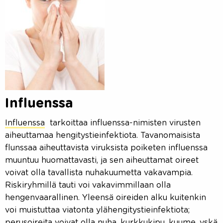
Influenssa
Influenssa
tarkoittaa influenssa-nimisten virusten
aiheuttamaa hengitystieinfektiota. Tavanomaisista
flunssaa aiheuttavista viruksista poiketen influenssa
muuntuu huomattavasti, ja sen aiheuttamat oireet
voivat olla tavallista nuhakuumetta vakavampia.
Riskiryhmillä tauti voi vakavimmillaan olla
hengenvaarallinen. Yleensä oireiden alku kuitenkin
voi muistuttaa viatonta ylähengitystieinfektiota;
perusoireita voivat olla nuha, kurkkukipu, kuume, yskä