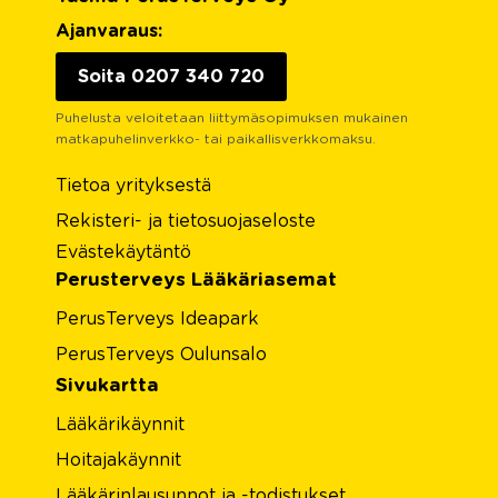
Ajanvaraus:
Soita 0207 340 720
Puhelusta veloitetaan liittymäsopimuksen mukainen
matkapuhelinverkko- tai paikallisverkkomaksu.
Tietoa yrityksestä
Rekisteri- ja tietosuojaseloste
Evästekäytäntö
Perusterveys Lääkäriasemat
PerusTerveys Ideapark
PerusTerveys Oulunsalo
Sivukartta
Lääkärikäynnit
Hoitajakäynnit
Lääkärinlausunnot ja -todistukset