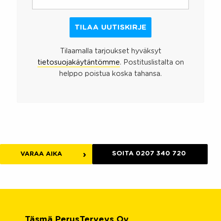
Tilaamalla tarjoukset hyväksyt
tietosuojakäytäntömme
. Postituslistalta on
helppo poistua koska tahansa.
SOITA 0207 340 720
VARAA AIKA
Täsmä PerusTerveys Oy