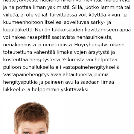
nesteytyksestä huolehtiminen voi lievittää nieluoireita
ja helpottaa liman yskimistä. Sillä, juotko lämmintä tai
viileää, ei ole väliä! Tarvittaessa voit käyttää kivun- ja
kuumeenhoitoon itsellesi soveltuvaa särky- ja
kipulääkettä. Nenän tukkoisuuden lievittämiseen apua
voi hakea reseptittä saatavista nenäsuihkeista,
nenäkannusta ja nenätipoista. Höyryhengitys oikein
toteutettuna vähentää limakalvojen ärsytystä ja
kosteuttaa hengitysteitä. Yskimistä voi helpottaa
pulloon puhalluksella eli vastapainehengityksellä.
Vastapainehengitys avaa ahtautuneita, pieniä
hengitysputkia ja paineen avulla saadaan limaa
liikkeelle ja helpommin yskittäväksi.