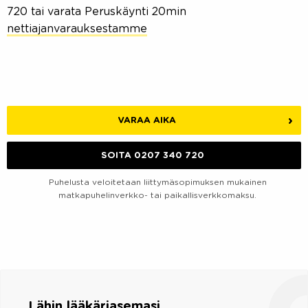
720 tai varata Peruskäynti 20min
nettiajanvarauksestamme
VARAA AIKA
SOITA 0207 340 720
Puhelusta veloitetaan liittymäsopimuksen mukainen
matkapuhelinverkko- tai paikallisverkkomaksu.
Lähin lääkäriasemasi