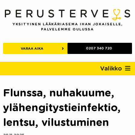
Skip
to
content
YKSITYINEN LÄÄKÄRIASEMA IHAN JOKAISELLE,
PALVELEMME OULUSSA
0207 340 720
VARAA AIKA
Valikko
Flunssa, nuhakuume,
ylähengitystieinfektio,
lentsu, vilustuminen